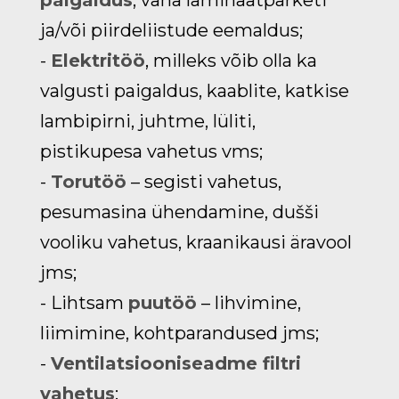
ja/või piirdeliistude eemaldus;
-
E
lektritöö
, milleks võib olla ka
valgusti paigaldus, kaablite, katkise
lambipirni, juhtme, lüliti,
pistikupesa vahetus vms;
-
T
orutöö
– segisti vahetus,
pesumasina ühendamine, dušši
vooliku vahetus, kraanikausi äravool
jms;
- Lihtsam
puutöö
– lihvimine,
liimimine, kohtparandused jms;
-
Ventilatsiooniseadme filtri
vahetus
;