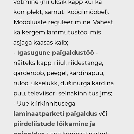
võtmine (nii üksik kapp kui ka
komplekt, samuti köögimööbel).
Mööbliuste reguleerimine. Vahest
ka kergem lammutustöö, mis
asjaga kaasas käib;
-
Igasugune paigaldustöö
-
näiteks kapp, riiul, riidestange,
garderoob, peegel, kardinapuu,
ruloo, ukselukk, dušinurga kardina
puu, televiisori seinakinnitus jms;
- Uue kiirkinnitusega
laminaatparketi paigaldus
või
piirdeliistude lõikamine ja
paigaldus
, vana laminaatparketi