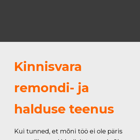
Kinnisvara
remondi- ja
halduse teenus
Kui tunned, et mõni töö ei ole päris