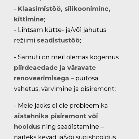
-
Klaasimistöö, silikoonimine,
kittimine
;
- Lihtsam kütte- ja/või jahutus
režiimi
seadistustöö
;
- Samuti on meil olemas kogemus
piirdeaedade ja väravate
renoveerimisega
– puitosa
vahetus, värvimine ja pisiremont;
- Meie jaoks ei ole probleem ka
aiatehnika pisiremont või
hooldus
ning seadistamine –
näiteks kevad ja/või sügishooldus,