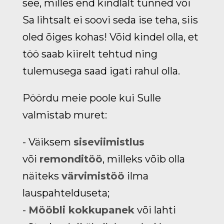
see, milles end kindlalt tunned või
Sa lihtsalt ei soovi seda ise teha, siis
oled õiges kohas! Võid kindel olla, et
töö saab kiirelt tehtud ning
tulemusega saad igati rahul olla.
Pöördu meie poole kui Sulle
valmistab muret:
- Väiksem
siseviimistlus
või
remonditöö
, milleks võib olla
näiteks
värvimistöö
ilma
lauspahtelduseta;
-
Mööbli kokkupanek
või lahti