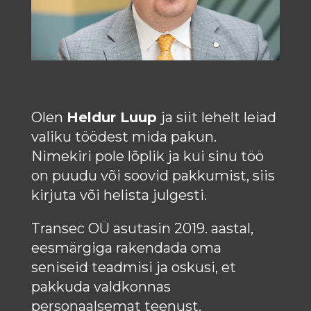
Olen
Heldur Luup
ja siit lehelt leiad
valiku töödest mida pakun.
Nimekiri pole lõplik ja kui sinu töö
on puudu või soovid pakkumist, siis
kirjuta
või helista julgesti.
Transec OÜ asutasin 2019. aastal,
eesmärgiga rakendada oma
seniseid teadmisi ja oskusi, et
pakkuda valdkonnas
personaalsemat teenust.