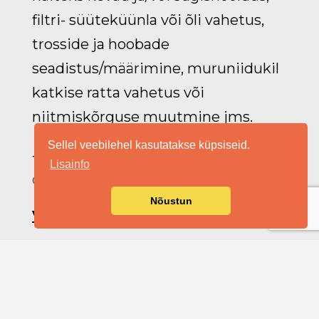
filtri- süüteküünla või õli vahetus,
trosside ja hoobade
seadistus/määrimine, muruniidukil
katkise ratta vahetus või
niitmiskõrguse muutmine jms.
Sellel veebilehel kasutatakse küpsiseid.
- Pakume ka
k
in
nisvara haldust
Lisainfo
oma pädevuse piires
;
Nõustun
V
AATA SIIT TEHTUD TÖÖD
Kui Sa oma murele siit nimekirjast
vastust ei leidnud, siis ikkagi jaga