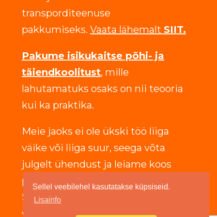
transporditeenuse
pakkumiseks.
Vaata lähemalt
SIIT.
Pakume isikukaitse põhi- ja
täiendkoolitust
, mille
lahutamatuks osaks on nii teooria
kui ka praktika.
Meie jaoks ei ole ükski töö liiga
väike või liiga suur, seega võta
julgelt ühendust ja leiame koos
parima lahenduse, mis vastab just
Sellel veebilehel kasutatakse küpsiseid.
Sinu ettevõtte vajadustele ja
Lisainfo
võimalustele!