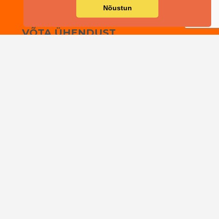
Nõustun
VÕTA ÜHENDUST
Telefon:
+372 56352987
Nimi
E-posti aadress
Telefoninumber