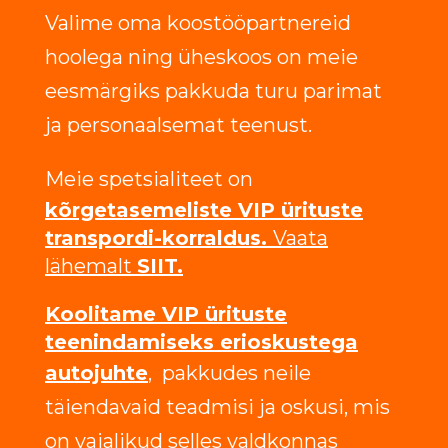
Valime oma koostööpartnereid
hoolega ning üheskoos on meie
eesmärgiks pakkuda turu parimat
ja personaalsemat teenust.
Meie spetsialiteet on
kõrgetasemeliste VIP ürituste
transpordi-korraldus.
Vaata
lähemalt
SIIT.
Koolitame VIP ürituste
teenindamiseks erioskustega
autojuhte
,
pakkudes neile
täiendavaid teadmisi ja oskusi, mis
on vajalikud selles valdkonnas